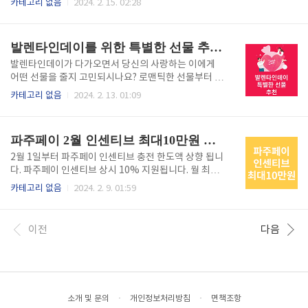
카테고리 없음
2024. 2. 15. 02:28
다 버스 시간표, 요금, 첫차, 막차, 실시간버스위치확인
0 2300 청소년 2100 2000 1600 어린이 1600 1600 1300 ※ 청소년 : 중
에 대해 설명드리도록 하겠습니다. G7426번 버스 시
·고등학생카드(실명제) 소지자(13세 이상 ~ 18세 이하) ※ 어린이 : 어린
간표 G7426번 요금 현금카드조조할인일반29002
이카드(실명제) 소지자(6세 이상 ~ 12세 이하) ※ 조조할인 : 새벽 6시 30
발렌타인데이를 위한 특별한 선물 추천! 당신의 사랑을 표현하는 아이디어
8..
분 이전에 이용하시면 기본요금의 20%를 할인(교통카드로 결제시에만
적용) G7426번 버스 첫차,막차 기점 파주시 와동동 (가람마을 3,4,6단지)
발렌타인데이가 다가오면서 당신의 사랑하는 이에게
종점 서초구 양재동 (양재역,양재1동민원분소) 종점행 첫차 05:00 기점
어떤 선물을 줄지 고민되시나요? 로맨틱한 선물부터 실
행..
용적인 선물, 그리고 특별한 경험을 선물할 수 있는 아
카테고리 없음
2024. 2. 13. 01:09
이디어를 소개해드릴 것입니다. 당신의 사랑을 표현하
는 특별한 방법을 찾고 계신다면, 지금부터 함께 살펴보
도록 하겠습니다. 로맨틱한 선물 아이디어 향긋한 꽃다
파주페이 2월 인센티브 최대10만원 신청방법 사용처
발과 함께하는 로맨틱한 저녁 식사 - 향기로운 꽃다발
을 준비하여 특별한 저녁 식사 장소에 함께 갖고 가세
2월 1일부터 파주페이 인센티브 충전 한도액 상향 됩니
요. - 캔들 라이트를 활용하여 분위기를 로맨틱하게 연
다. 파주페이 인센티브 상시 10% 지원됩니다. 월 최대
출해 보세요. - 사랑하는 이의 좋아하는 요리를 준비하
70만 원을 충전하면 7만 원을 인센티브로 받아가실 수
카테고리 없음
2024. 2. 9. 01:59
거나, 레스토랑에서 로맨틱한 식사를 즐기는 것도 좋은
있습니다. 설, 가정의 달, 추석이 있는 2월, 5월, 9월에
아이디어입니다. 사랑하는 이의 사진으로 만든 특별한
는 월 최대 100만 원을 충전하면 10만 원 인센티브를
액자 - 사랑하는 이의 사진을 선명하고 아름답게 인화
지원합니다. 파주페이란? 지역자금의 지역 내 사용으로
이전
다음
하여 특별한 액자에 담아 선물해 보..
소상공인 및 전통시장의 경쟁력 강화와 지역경제 활성
화를 위해 파주시가 발행하는 카드형 대안화폐입니다. ·
발행형태 : 선불식 충전카드 · 유효기간 : 5년(단, 청년배
당, 산후조리비 등 정책발행분은 3년) · 발급대상 : 본인
명의의 계좌를 가지고 있는 만 14세 이상 누구나 · 사용
소개 및 문의
·
개인정보처리방침
·
면책조항
지역 : 파주시 관내 연매출 10억 이하 사업장 사용혜택