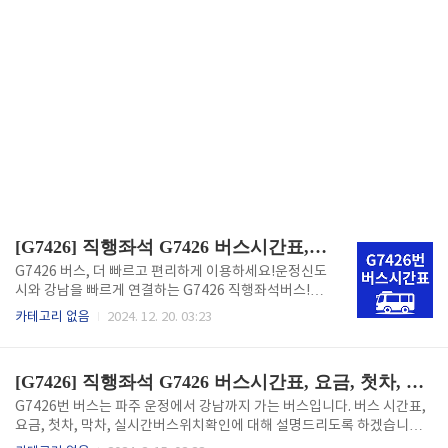
[G7426] 직행좌석 G7426 버스시간표, 요금, 첫차, 막차, 실시간 위치(24.12기준)
G7426 버스, 더 빠르고 편리하게 이용하세요!운정신도
시와 강남을 빠르게 연결하는 G7426 직행좌석버스!잦
은 시간표 변경과 노선 조정으로 불편을 겪으셨나요?이
카테고리 없음
2024. 12. 20. 03:23
제 더욱 정확하고 최신 정보로 G7426 버스를 이용하세
요!2024년 12월 기준으로 업데이트된 가장 최신 정보
를 알려드립니다. ※ 주요 변경 사항 시간표 변경√ 202
[G7426] 직행좌석 G7426 버스시간표, 요금, 첫차, 막차, 실시간 위치
4년 3월 2일부터 시간표가 변경되었습니다.출퇴근 시
간대 배차 간격이 조정되었으니, 아래 시간표를 꼭 확인
G7426번 버스는 파주 운정에서 강남까지 가는 버스입니다. 버스 시간표,
해주세요.√ 일부 구간에 정차하는 정류장이 추가되었
요금, 첫차, 막차, 실시간버스위치확인에 대해 설명드리도록 하겠습니다.
습니다.√ 2층 버스의 정차 정류장이 변경되었습니
G7426번 버스 시간표 G7426번 요금 현금 카드 조조할인 일반 2900 280